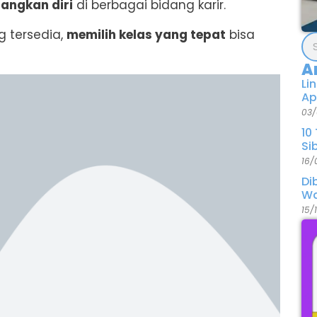
ngkan diri
di berbagai bidang karir.
 tersedia,
memilih kelas yang tepat
bisa
A
Li
Ap
03/
10
Si
16/
Di
Wa
15/